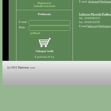
E-mail:
diplomat@diplomat-
Registrácia
Zabudol som heslo
Prihlásenie
Liehovar Plavecké Podhra
Tel.: 034/6585121
E-mail
fax: 034/6543239
E-mail:
liehovar@diplomat-l
Heslo
Nákupný košík
0 položiek (0 ks)
(c) 2012 Diplomat, s.r.o.