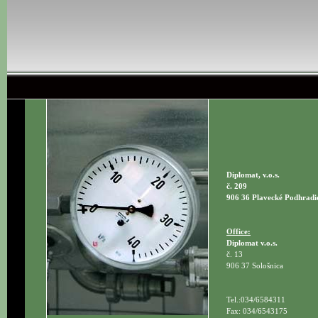
Diplomat, v.o.s.
č. 209
906 36 Plavecké Podhradi
Office:
Diplomat v.o.s.
č. 13
906 37 Sološnica
Tel.:034/6584311
Fax: 034/6543175